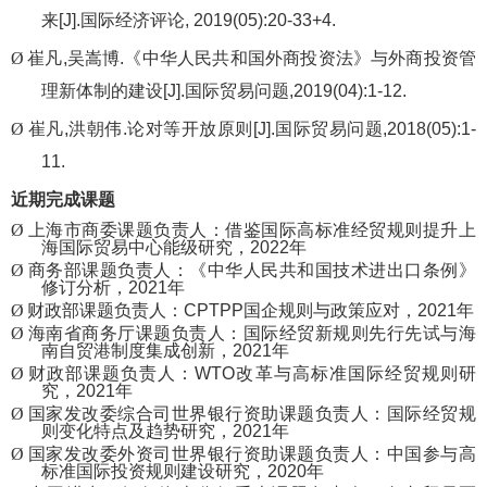
来
[J].
国际经济评论
, 2019(05):20-33+4.
Ø
崔凡
,
吴嵩博
.
《中华人民共和国外商投资法》与外商投资管
理新体制的建设
[J].
国际贸易问题
,2019(04):1-12.
Ø
崔凡
,
洪朝伟
.
论对等开放原则
[J].
国际贸易问题
,2018(05):1-
11.
近期完成课题
Ø
上海市商委课题负责人：借鉴国际高标准经贸规则提升上
海国际贸易中心能级研究，
2022
年
Ø
商务部课题负责人：《中华人民共和国技术进出口条例》
修订分析，
2021
年
Ø
财政部课题负责人：
CPTPP
国企规则与政策应对，
2021
年
Ø
海南省商务厅课题负责人：国际经贸新规则先行先试与海
南自贸港制度集成创新，
2021
年
Ø
财政部课题负责人：
WTO
改革与高标准国际经贸规则研
究，
2021
年
Ø
国家发改委综合司世界银行资助课题负责人：国际经贸规
则变化特点及趋势研究，
2021
年
Ø
国家发改委外资司世界银行资助课题负责人：中国参与高
标准国际投资规则建设研究，
2020
年