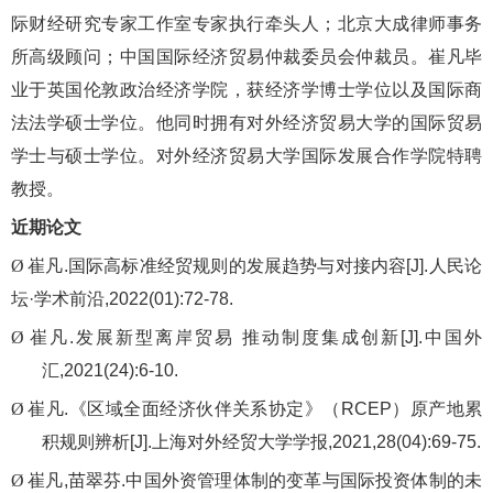
际财经研究专家工作室专家执行牵头人；北京大成律师事务
所高级顾问；中国国际经济贸易仲裁委员会仲裁员。崔凡毕
业于英国伦敦政治经济学院，获经济学博士学位以及国际商
法法学硕士学位。他同时拥有对外经济贸易大学的国际贸易
学士与硕士学位。对外经济贸易大学国际发展合作学院特聘
教授。
近期论文
Ø
崔凡
.
国际高标准经贸规则的发展趋势与对接内容
[J].
人民论
坛
·
学术前沿
,2022(01):72-78.
Ø
崔凡
.
发展新型离岸贸易 推动制度集成创新
[J].
中国外
汇
,2021(24):6-10.
Ø
崔凡
.
《区域全面经济伙伴关系协定》（
RCEP
）原产地累
积规则辨析
[J].
上海对外经贸大学学报
,2021,28(04):69-75.
Ø
崔凡
,
苗翠芬
.
中国外资管理体制的变革与国际投资体制的未