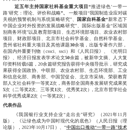
近五年主持国家社科基金重大项目“
推进绿色‘一带一
路’研究：理论、评价和战略
”、
一般项目“我国制造业应对碳
关税的预警机制与系统策略研究”、
国家自科基金“
新常态下
中国企业对外投资的发展战略研究”、国际出版基金“区域国
别商务环境”以及教育部项目、生态环境部项目、农业农村部
项目、财政部项目、北京市社会科学基金、自然科学基金、
贵州省社科重大项目及其他课题
30
余项，出版专著作六部，
在国内外重要刊物（cssci、ssci）和《人民日报》、《光明日
报》、经济日报发表学术论文
50
余篇，被新华文摘、人大复
印资料转载6篇，20余篇研究报告获得中央领导批示，研究成
果获得全国政协、中联部、农业农村部、生态环境部、工业
和信息化部、商务部、中国贸促会、北京市采纳。荣获教育
部人文社会科学一等奖
2
次，商务部全国商务发展研究成果奖
5
次（二等奖
2
次、三等奖
1
次、优秀奖
2
次）, 北京市哲学社会
科学优秀成果
2
次（一等奖
2
次）。
代表作品
《我国银行业支持企业“走出去”研究》（2021年11月
版）、《让绿色成为中国时现代化的底色》（人民日报（理
论版），2023年10月17日）、“
中国出口推动“一带一路”技术