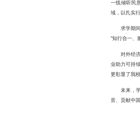
一线倾听民
域，以扎实
求学期间
“知行合一、
对外经
业助力可持续
更彰显了我
未来，
音、贡献中