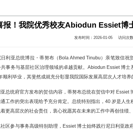
喜报！我院优秀校友Abiodun Essi
发布时间：2026-01-05
访问次
利亚总统博拉・蒂努布（Bola Ahmed Tinubu）亲笔致信祝贺总统
共事务与基层社区治理领域的卓越贡献。Abiodun Essiet 博
4 年顺利毕业，其斐然成就充分彰显我院国际发展高层次人才培养
亚总统府官方发布的贺信内容，蒂努布总统在贺信中对 Essie
通工作的突出表现给予充分肯定。总统特别指出，40 岁是人
载着更高层次的社会责任，衷心祝愿其在未来的工作中再创佳绩
社区参与事务高级特别助理，Essiet 博士始终践行尼日利亚政府 “