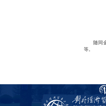
随同
等。