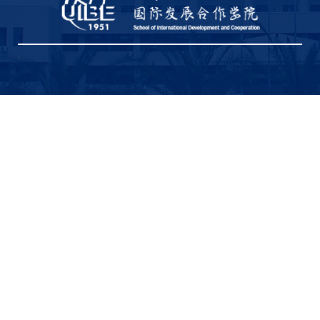
,
Report on the Capacity Enhancement Seminar for Global Climate
Governance and Climate Diplomacy for Development Countries
世界银行(World Bank)
联合国开发计划署(UNDP)
商务部
国际发展合作署
邮 箱: sidc@uibe.edu.cn
电 话: 6449-4256/6449-4792
地址：北京市朝阳区惠新东街10号
版权所有：对外经济贸易大学国际发展合作学院 | 外经贸网备：
10218001 | 京公网安备 11010202007780号