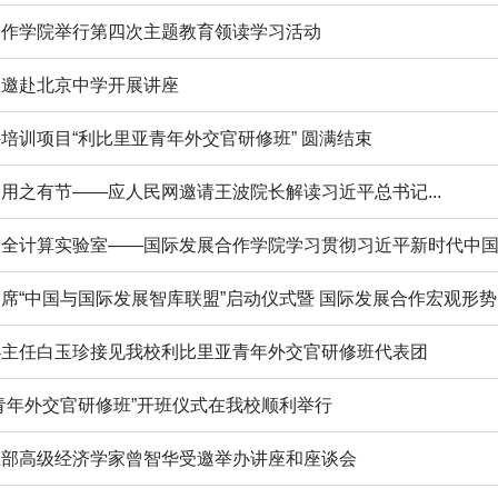
合作学院举行第四次主题教育领读学习活动
应邀赴北京中学开展讲座
培训项目“利比里亚青年外交官研修班” 圆满结束
用之有节——应人民网邀请王波院长解读习近平总书记...
全计算实验室——国际发展合作学院学习贯彻习近平新时代中国特
席“中国与国际发展智库联盟”启动仪式暨 国际发展合作宏观形势..
办主任白玉珍接见我校利比里亚青年外交官研修班代表团
青年外交官研修班”开班仪式在我校顺利举行
总部高级经济学家曾智华受邀举办讲座和座谈会